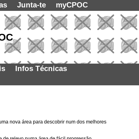
as
Junta-te
myCPOC
POC
is
Infos Técnicas
 uma nova área para descobrir num dos melhores
 de relevo numa área de fácil progressão.