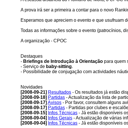
A prova irá ser a primeira a contar para o novo Ran
Esperamos que apreciem o evento e que usufruam de
Todas as informações sobre o evento (patrocínios, dis
A organização - CPOC
Destaques
-
Briefings de Introdução à Orientação
para quem se
- Serviço de
baby-sitting
.
- Possibilidade de conjugação com actividades náutic
Novidades
[2008-09-21]
Resultados
- Os resultados já estão dis
[2008-09-18]
Partidas
- Actualização da lista de part
[2008-09-17]
Avisos
- Por favor, consultem alguns av
[2008-09-17]
Partidas
- Partidas por clubes e escalõe
[2008-09-15]
Infos Técnicas
- Já estão disponíveis os
[2008-09-04]
Infos Gerais
- Actualização de várias i
[2008-09-04]
Infos Técnicas
- Já estão disponíveis o