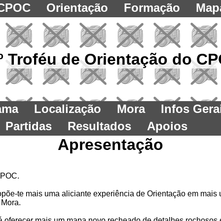
CPOC
Orientação
Formação
Map
º Troféu de Orientação do C
ama
Localização
Mora
Infos Gera
Partidas
Resultados
Apoios
Apresentação
CPOC.
põe-te mais uma aliciante experiência de Orientação em mais
 Mora.
rá oferecer mais um mapa novo recheado de detalhes rochosos e