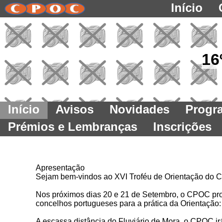
Início
16
Início
Avisos
Novidades
Progr
Prémios e Lembranças
Inscrições
Apresentação
Sejam bem-vindos ao XVI Troféu de Orientação do 
Nos próximos dias 20 e 21 de Setembro, o CPOC pro
concelhos portugueses para a prática da Orientação:
A escassa distância do Fluviário de Mora, o CPOC i