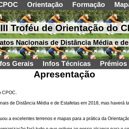
CPOC
Orientação
Formação
Map
III Troféu de Orientação do 
os Nacionais de Distância Média e de
nfos Gerais
Infos Técnicas
Prémios
Apresentação
do CPOC.
ionais de Distância Média e de Estafetas em 2018, mas haverá 
tuou a excelentes terrenos e mapas para a prática da Orientaçã
organização fará tudo o que estiver ao nosso alcance para o co