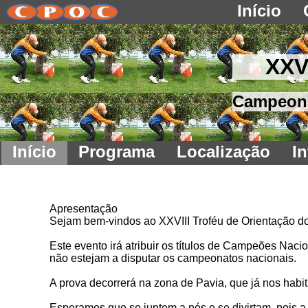
Início
XXV
Campeonat
Início
Programa
Localização
I
Apresentação
Sejam bem-vindos ao XXVIII Troféu de Orientação 
Este evento irá atribuir os títulos de Campeões Nac
não estejam a disputar os campeonatos nacionais.
A prova decorrerá na zona de Pavia, que já nos habi
Esperamos que se juntem a nós e se divirtam, pois a 