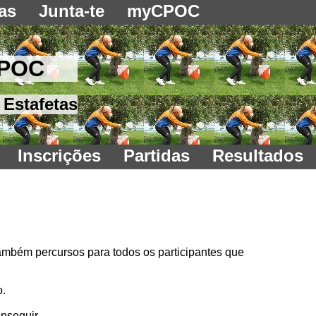
as
Junta-te
myCPOC
CPOC
 Estafetas
Inscrições
Partidas
Resultados
também percursos para todos os participantes que
o.
nseguir.