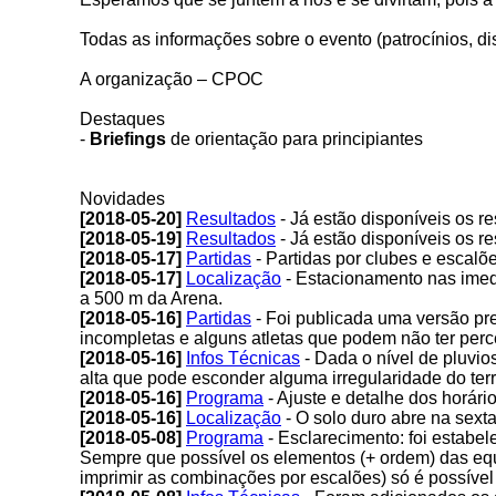
Todas as informações sobre o evento (patrocínios, dis
A organização – CPOC
Destaques
-
Briefings
de orientação para principiantes
Novidades
[2018-05-20]
Resultados
- Já estão disponíveis os r
[2018-05-19]
Resultados
- Já estão disponíveis os r
[2018-05-17]
Partidas
- Partidas por clubes e escalõe
[2018-05-17]
Localização
- Estacionamento nas imed
a 500 m da Arena.
[2018-05-16]
Partidas
- Foi publicada uma versão pre
incompletas e alguns atletas que podem não ter per
[2018-05-16]
Infos Técnicas
- Dada o nível de pluvi
alta que pode esconder alguma irregularidade do te
[2018-05-16]
Programa
- Ajuste e detalhe dos horári
[2018-05-16]
Localização
- O solo duro abre na sexta-
[2018-05-08]
Programa
- Esclarecimento: foi estabe
Sempre que possível os elementos (+ ordem) das equi
imprimir as combinações por escalões) só é possível 