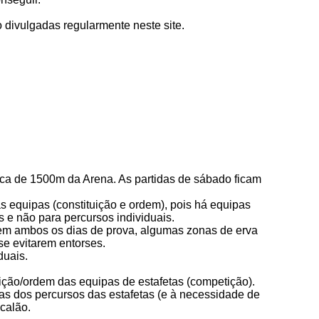
ão divulgadas regularmente neste site.
ca de 1500m da Arena. As partidas de sábado ficam
s equipas (constituição e ordem), pois há equipas
 e não para percursos individuais.
 em ambos os dias de prova, algumas zonas de erva
e evitarem entorses.
duais.
sição/ordem das equipas de estafetas (competição).
as dos percursos das estafetas (e à necessidade de
scalão.