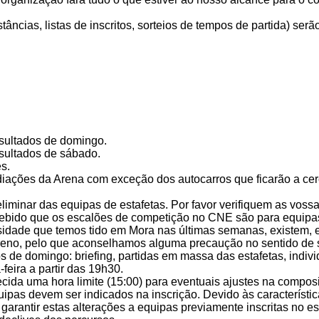
tâncias, listas de inscritos, sorteios de tempos de partida) ser
esultados de domingo.
esultados de sábado.
s.
iações da Arena com exceção dos autocarros que ficarão a cer
liminar das equipas de estafetas. Por favor verifiquem as vossa
cebido que os escalões de competição no CNE são para equipas
osidade que temos tido em Mora nas últimas semanas, existem,
rreno, pelo que aconselhamos alguma precaução no sentido de s
os de domingo: briefing, partidas em massa das estafetas, indivi
feira a partir das 19h30.
lecida uma hora limite (15:00) para eventuais ajustes na compo
pas devem ser indicados na inscrição. Devido às característic
garantir estas alterações a equipas previamente inscritas no e