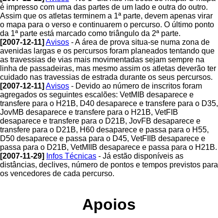
é impresso com uma das partes de um lado e outra do outro.
Assim que os atletas terminem a 1ª parte, devem apenas virar
o mapa para o verso e continuarem o percurso. O último ponto
da 1ª parte está marcado como triângulo da 2ª parte.
[2007-12-11]
Avisos
- A área de prova situa-se numa zona de
avenidas largas e os percursos foram planeados tentando que
as travessias de vias mais movimentadas sejam sempre na
linha de passadeiras, mas mesmo assim os atletas deverão ter
cuidado nas travessias de estrada durante os seus percursos.
[2007-12-11]
Avisos
- Devido ao número de inscritos foram
agregados os seguintes escalões: VetMIB desaparece e
transfere para o H21B, D40 desaparece e transfere para o D35,
JovMB desaparece e transfere para o H21B, VetFIB
desaparece e transfere para o D21B, JovFB desaparece e
transfere para o D21B, H60 desaparece e passa para o H55,
D50 desaparece e passa para o D45, VetFIIB desaparece e
passa para o D21B, VetMIIB desaparece e passa para o H21B.
[2007-11-29]
Infos Técnicas
- Já estão disponíveis as
distâncias, declives, número de pontos e tempos previstos para
os vencedores de cada percurso.
Apoios