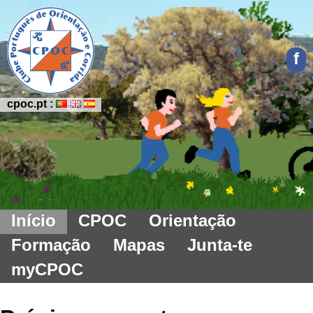
f
cpoc.pt :
Início
CPOC
Orientação
Formação
Mapas
Junta-te
myCPOC