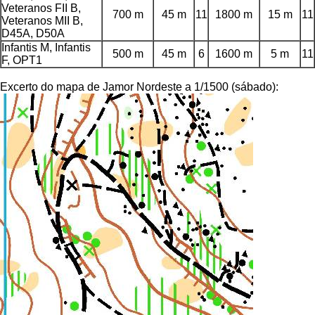
Veteranos FII B,
700 m
45 m
11
1800 m
15 m
11
Veteranos MII B,
D45A, D50A
Infantis M, Infantis
500 m
45 m
6
1600 m
5 m
11
F, OPT1
Excerto do mapa de Jamor Nordeste a 1/1500 (sábado):