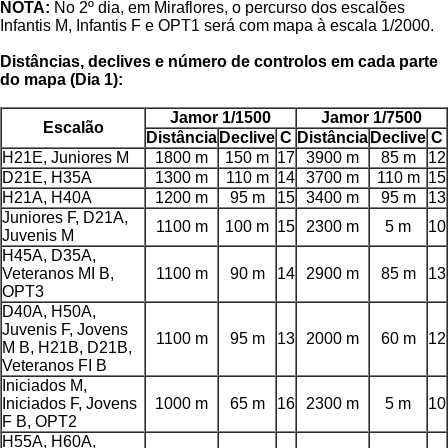
NOTA:
No 2º dia, em Miraflores, o percurso dos escalões
Infantis M, Infantis F e OPT1 será com mapa à escala 1/2000.
Distâncias, declives e número de controlos em cada parte
do mapa (Dia 1):
Jamor 1/1500
Jamor 1/7500
Escalão
Distância
Declive
C
Distância
Declive
C
H21E, Juniores M
1800 m
150 m
17
3900 m
85 m
12
D21E, H35A
1300 m
110 m
14
3700 m
110 m
15
H21A, H40A
1200 m
95 m
15
3400 m
95 m
13
Juniores F, D21A,
1100 m
100 m
15
2300 m
5 m
10
Juvenis M
H45A, D35A,
Veteranos MI B,
1100 m
90 m
14
2900 m
85 m
13
OPT3
D40A, H50A,
Juvenis F, Jovens
1100 m
95 m
13
2000 m
60 m
12
M B, H21B, D21B,
Veteranos FI B
Iniciados M,
Iniciados F, Jovens
1000 m
65 m
16
2300 m
5 m
10
F B, OPT2
H55A, H60A,