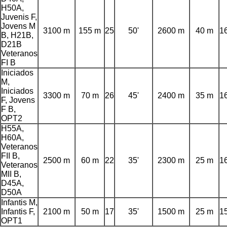
H50A,
Juvenis F,
Jovens M
3100 m
155 m
25
50'
2600 m
40 m
1
B, H21B,
D21B
Veteranos
FI B
Iniciados
M,
Iniciados
3300 m
70 m
26
45'
2400 m
35 m
1
F, Jovens
F B,
OPT2
H55A,
H60A,
Veteranos
FII B,
2500 m
60 m
22
35'
2300 m
25 m
1
Veteranos
MII B,
D45A,
D50A
Infantis M,
Infantis F,
2100 m
50 m
17
35'
1500 m
25 m
1
OPT1