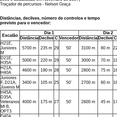
Traçador de percursos - Nelson Graça
Distâncias, declives, número de controlos e tempo
previsto para o vencedor:
Dia 1
Dia 2
Escalão
Distância
Declive
C
Vencedor
Distância
Declive
C
H21E,
Juniores
5700 m
235 m
29
50'
3100 m
80 m
2
M
D21E,
5000 m
220 m
29
50'
3000 m
70 m
1
H35A
H21A,
4600 m
190 m
28
50'
2800 m
75 m
1
H40A
Juniores
F, D21A,
3400 m
105 m
25
50'
2700 m
60 m
1
Juvenis M
H45A,
D35A,
Veteranos
4000 m
175 m
27
50'
2600 m
45 m
1
MI B,
OPT3
D40A,