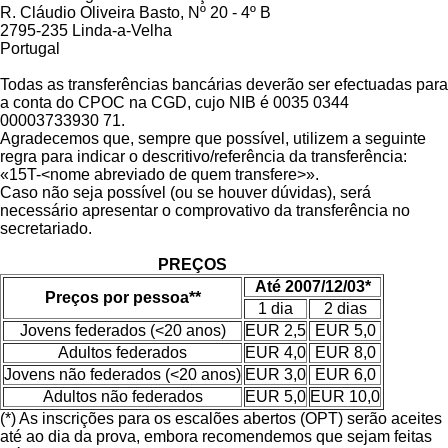
R. Cláudio Oliveira Basto, Nº 20 - 4º B
2795-235 Linda-a-Velha
Portugal
Todas as transferências bancárias deverão ser efectuadas para
a conta do CPOC na CGD, cujo NIB é 0035 0344
00003733930 71.
Agradecemos que, sempre que possível, utilizem a seguinte
regra para indicar o descritivo/referência da transferência:
«15T-<nome abreviado de quem transfere>».
Caso não seja possível (ou se houver dúvidas), será
necessário apresentar o comprovativo da transferência no
secretariado.
PREÇOS
Até 2007/12/03*
Preços por pessoa**
1 dia
2 dias
Jovens federados (<20 anos)
EUR 2,5
EUR 5,0
Adultos federados
EUR 4,0
EUR 8,0
Jovens não federados (<20 anos)
EUR 3,0
EUR 6,0
Adultos não federados
EUR 5,0
EUR 10,0
(*) As inscrições para os escalões abertos (OPT) serão aceites
até ao dia da prova, embora recomendemos que sejam feitas