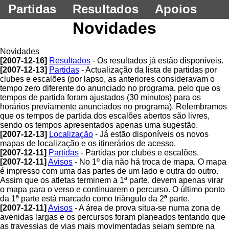
Partidas
Resultados
Apoios
Novidades
Novidades
[2007-12-16]
Resultados
- Os resultados já estão disponíveis.
[2007-12-13]
Partidas
- Actualização da lista de partidas por
clubes e escalões (por lapso, as anteriores consideravam o
tempo zero diferente do anunciado no programa, pelo que os
tempos de partida foram ajustados (30 minutos) para os
horários previamente anunciados no programa). Relembramos
que os tempos de partida dos escalões abertos são livres,
sendo os tempos apresentados apenas uma sugestão.
[2007-12-13]
Localização
- Já estão disponíveis os novos
mapas de localização e os itinerários de acesso.
[2007-12-11]
Partidas
- Partidas por clubes e escalões.
[2007-12-11]
Avisos
- No 1º dia não há troca de mapa. O mapa
é impresso com uma das partes de um lado e outra do outro.
Assim que os atletas terminem a 1ª parte, devem apenas virar
o mapa para o verso e continuarem o percurso. O último ponto
da 1ª parte está marcado como triângulo da 2ª parte.
[2007-12-11]
Avisos
- A área de prova situa-se numa zona de
avenidas largas e os percursos foram planeados tentando que
as travessias de vias mais movimentadas sejam sempre na