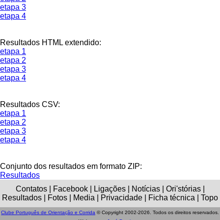
etapa 3
etapa 4
Resultados HTML extendido:
etapa 1
etapa 2
etapa 3
etapa 4
Resultados CSV:
etapa 1
etapa 2
etapa 3
etapa 4
Conjunto dos resultados em formato ZIP:
Resultados
Contatos | Facebook | Ligações | Notícias | Ori'stórias |
Resultados | Fotos | Media | Privacidade | Ficha técnica | Topo
Clube Português de Orientação e Corrida
© Copyright 2002-2026. Todos os direitos reservados.