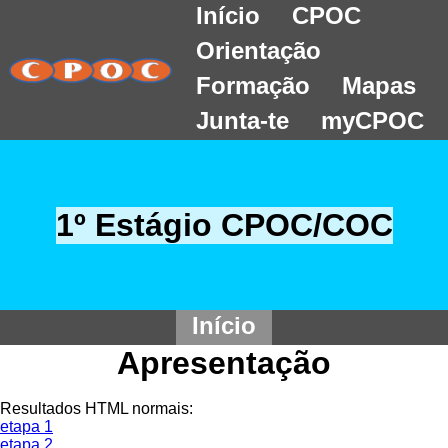
Início
CPOC
Orientação
Formação
Mapas
Junta-te
myCPOC
1º Estágio CPOC/COC
Início
Apresentação
Resultados HTML normais:
etapa 1
etapa 2