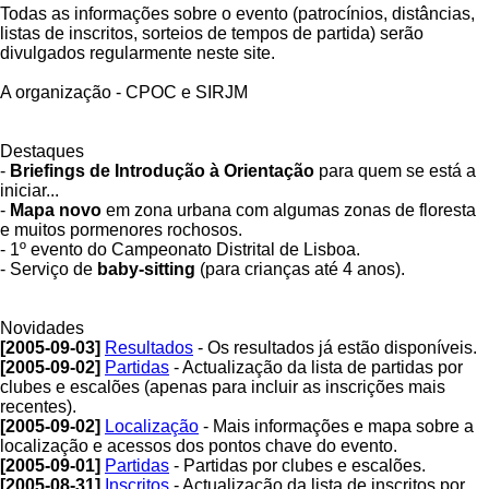
Todas as informações sobre o evento (patrocínios, distâncias,
listas de inscritos, sorteios de tempos de partida) serão
divulgados regularmente neste site.
A organização - CPOC e SIRJM
Destaques
-
Briefings de Introdução à Orientação
para quem se está a
iniciar...
-
Mapa novo
em zona urbana com algumas zonas de floresta
e muitos pormenores rochosos.
- 1º evento do Campeonato Distrital de Lisboa.
- Serviço de
baby-sitting
(para crianças até 4 anos).
Novidades
[2005-09-03]
Resultados
- Os resultados já estão disponíveis.
[2005-09-02]
Partidas
- Actualização da lista de partidas por
clubes e escalões (apenas para incluir as inscrições mais
recentes).
[2005-09-02]
Localização
- Mais informações e mapa sobre a
localização e acessos dos pontos chave do evento.
[2005-09-01]
Partidas
- Partidas por clubes e escalões.
[2005-08-31]
Inscritos
- Actualização da lista de inscritos por