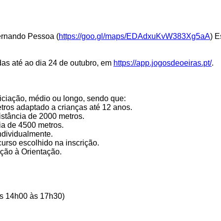
Fernando Pessoa (
https://goo.gl/maps/EDAdxuKvW383Xg5aA
) E
adas até ao dia 24 de outubro, em
https://app.jogosdeoeiras.pt/
.
niciação, médio ou longo, sendo que:
etros adaptado a crianças até 12 anos.
istância de 2000 metros.
ia de 4500 metros.
ndividualmente.
urso escolhido na inscrição.
ução à Orientação.
as 14h00 às 17h30)