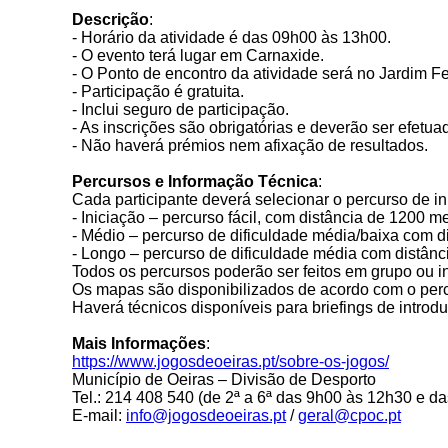
Descrição
:
- Horário da atividade é das 09h00 às 13h00.
- O evento terá lugar em Carnaxide.
- O Ponto de encontro da atividade será no Jardim 
- Participação é gratuita.
- Inclui seguro de participação.
- As inscrições são obrigatórias e deverão ser efetu
- Não haverá prémios nem afixação de resultados.
Percursos e Informação Técnica
:
Cada participante deverá selecionar o percurso de i
- Iniciação – percurso fácil, com distância de 1200 m
- Médio – percurso de dificuldade média/baixa com d
- Longo – percurso de dificuldade média com distânc
Todos os percursos poderão ser feitos em grupo ou i
Os mapas são disponibilizados de acordo com o perc
Haverá técnicos disponíveis para briefings de introd
Mais Informações
:
https://www.jogosdeoeiras.pt/sobre-os-jogos/
Município de Oeiras – Divisão de Desporto
Tel.: 214 408 540 (de 2ª a 6ª das 9h00 às 12h30 e d
E-mail:
info@jogosdeoeiras.pt
/
geral@cpoc.pt