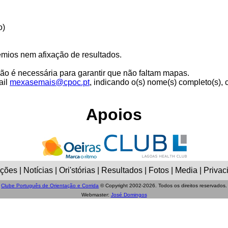
o)
rémios nem afixação de resultados.
ção é necessária para garantir que não faltam mapas.
ail
mexasemais@cpoc.pt
, indicando o(s) nome(s) completo(s), 
Apoios
ões | Notícias | Ori'stórias | Resultados | Fotos | Media | Privac
Clube Português de Orientação e Corrida
© Copyright 2002-2026. Todos os direitos reservados.
Webmaster:
José Domingos