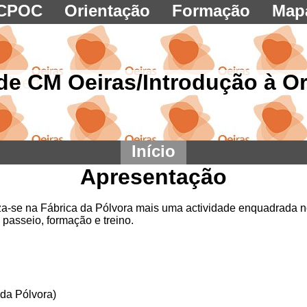
CPOC
Orientação
Formação
Map
de CM Oeiras/Introdução à O
Início
Apresentação
iza-se na Fábrica da Pólvora mais uma actividade enquadrada
passeio, formação e treino.
 da Pólvora)