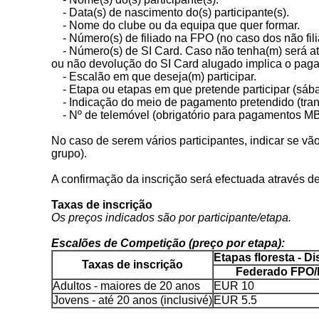
- Data(s) de nascimento do(s) participante(s).
- Nome do clube ou da equipa que quer formar.
- Número(s) de filiado na FPO (no caso dos não filiad
- Número(s) de SI Card. Caso não tenha(m) será atr
ou não devolução do SI Card alugado implica o paga
- Escalão em que deseja(m) participar.
- Etapa ou etapas em que pretende participar (sáb
- Indicação do meio de pagamento pretendido (tra
- Nº de telemóvel (obrigatório para pagamentos M
No caso de serem vários participantes, indicar se v
grupo).
A confirmação da inscrição será efectuada através d
Taxas de inscrição
Os preços indicados são por participante/etapa.
Escalões de Competição (preço por etapa):
Etapas floresta - D
Taxas de inscrição
Federado FPO
Adultos - maiores de 20 anos
EUR 10
Jovens - até 20 anos (inclusivé)
EUR 5.5