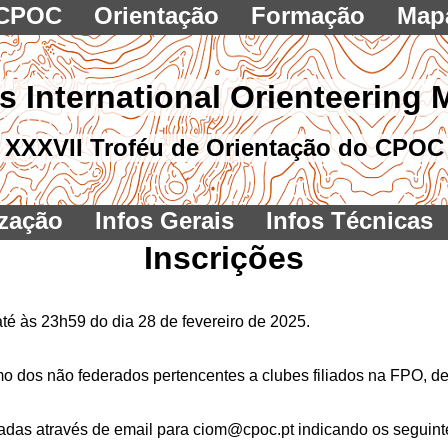
CPOC
Orientação
Formação
Map
s International Orienteering 
XXXVII Troféu de Orientação do CPOC
ização
Infos Gerais
Infos Técnicas
Inscrições
até às 23h59 do dia 28 de fevereiro de 2025.
mo dos não federados pertencentes a clubes filiados na FPO, d
tuadas através de email para ciom@cpoc.pt indicando os seguin