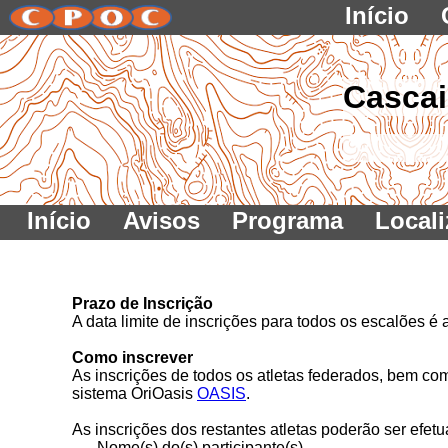
Início
Cascai
Início
Avisos
Programa
Local
Prazo de Inscrição
A data limite de inscrições para todos os escalões é 
Como inscrever
As inscrições de todos os atletas federados, bem co
sistema OriOasis
OASIS
.
As inscrições dos restantes atletas poderão ser efe
- Nome(s) do(s) participante(s).