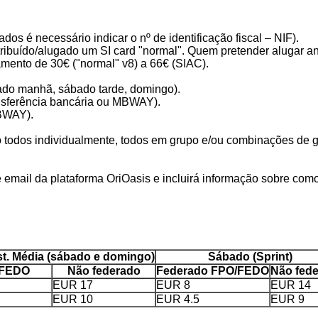
os é necessário indicar o nº de identificação fiscal – NIF).
ibuído/alugado um SI card "normal". Quem pretender alugar ant
mento de 30€ ("normal" v8) a 66€ (SIAC).
ado manhã, sábado tarde, domingo).
nsferência bancária ou MBWAY).
BWAY).
ão todos individualmente, todos em grupo e/ou combinações de g
e email da plataforma OriOasis e incluirá informação sobre co
ist. Média (sábado e domingo)
Sábado (Sprint)
/FEDO
Não federado
Federado FPO/FEDO
Não fed
EUR 17
EUR 8
EUR 14
EUR 10
EUR 4.5
EUR 9