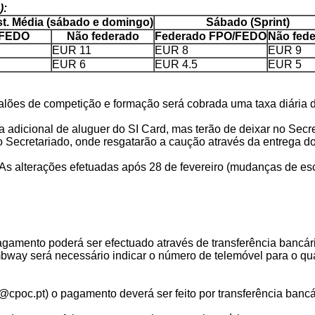
):
ist. Média (sábado e domingo)
Sábado (Sprint)
/FEDO
Não federado
Federado FPO/FEDO
Não fed
EUR 11
EUR 8
EUR 9
EUR 6
EUR 4.5
EUR 5
scalões de competição e formação será cobrada uma taxa diária 
a adicional de aluguer do SI Card, mas terão de deixar no Sec
ao Secretariado, onde resgatarão a caução através da entrega do
 As alterações efetuadas após 28 de fevereiro (mudanças de esca
pagamento poderá ser efectuado através de transferência bancá
ay será necessário indicar o número de telemóvel para o qual
m@cpoc.pt) o pagamento deverá ser feito por transferência banc