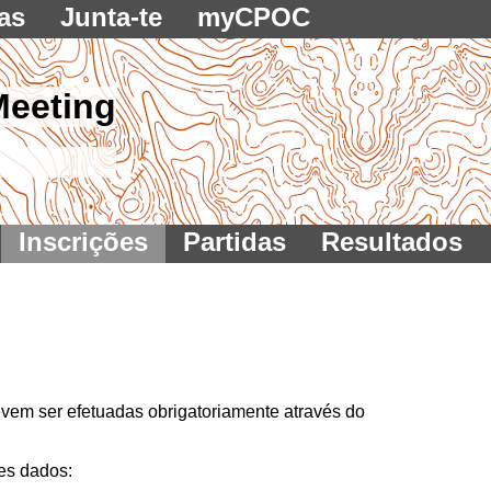
as
Junta-te
myCPOC
Meeting
Inscrições
Partidas
Resultados
evem ser efetuadas obrigatoriamente através do
tes dados: