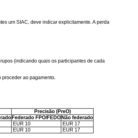
es um SIAC, deve indicar explicitamente. A perda
rupos (indicando quais os participantes de cada
mo proceder ao pagamento.
Precisão (PreO)
erado
Federado FPO/FEDO
Não federado
EUR 10
EUR 17
EUR 10
EUR 17