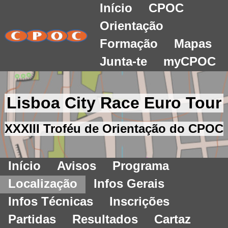
Início
CPOC
Orientação
Formação
Mapas
Junta-te
myCPOC
Lisboa City Race Euro Tour
XXXIII Troféu de Orientação do CPOC
Início
Avisos
Programa
Localização
Infos Gerais
Infos Técnicas
Inscrições
Partidas
Resultados
Cartaz