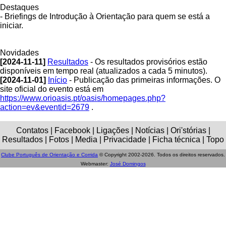
Destaques
- Briefings de Introdução à Orientação para quem se está a
iniciar.
Novidades
[2024-11-11]
Resultados
- Os resultados provisórios estão
disponíveis em tempo real (atualizados a cada 5 minutos).
[2024-11-01]
Início
- Publicação das primeiras informações. O
site oficial do evento está em
https://www.orioasis.pt/oasis/homepages.php?
action=ev&eventid=2679
.
Contatos | Facebook | Ligações | Notícias | Ori'stórias |
Resultados | Fotos | Media | Privacidade | Ficha técnica | Topo
Clube Português de Orientação e Corrida
© Copyright 2002-2026. Todos os direitos reservados.
Webmaster:
José Domingos